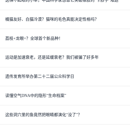
这株不起眼的小草，中国科学家想靠它突破橡胶的“卡脖子”难题
橘猫友好、白猫冷漠？猫咪的毛色真能决定性格吗？
荔枝+龙眼=？全球首个新品种！
运动是加速衰老，还是延缓衰老？我们被骗了好多年
遗传发育所举办第二十二届公众科学日
读懂空气DNA中的隐形“生命档案”
这些洞穴里的鱼竟然把眼睛都演化“没了”？