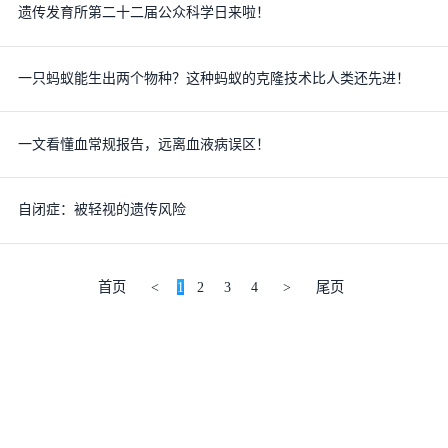
遗传发育所第二十二届公众科学日来啦！
一只蚂蚁能生出两个物种？这种蚂蚁的克隆技术比人类还先进！
一文看懂血常规报告，远离血液病误区！
自闭症：被轻视的遗传风险
首页
<
1
2
3
4
>
尾页