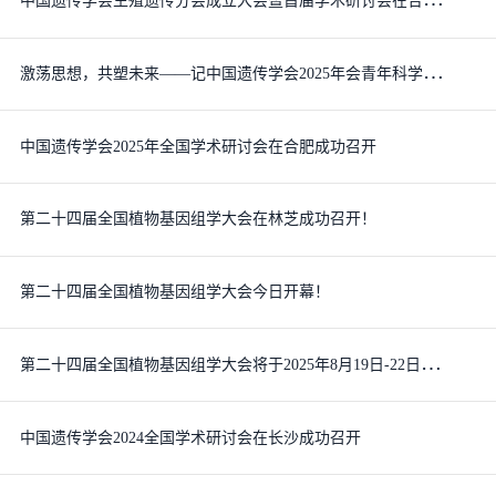
激
荡思想，共塑未来——记中国遗传学会2025年会青年科学家论坛圆桌会议
中国遗传学会2025年全国学术研讨会在合肥成功召开
第二十四届全国植物基因组学大会在林芝成功召开！
第二十四届全国植物基因组学大会今日开幕！
第
二十四届全国植物基因组学大会将于2025年8月19日-22日在西藏林芝召开，诚邀国内同行参加！
中国遗传学会2024全国学术研讨会在长沙成功召开