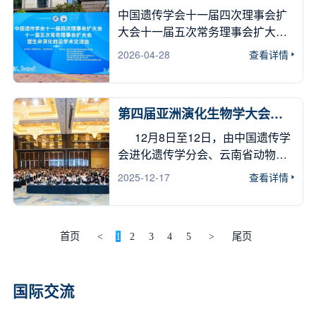
举行
因组学领域的众多专家学者。开幕
中国遗传学会十一届四次理事会扩
式由上海交通大学医学院附属国际
大会十一届五次常务理事会扩大会
和平妇幼保健院王剑副院长主持，
生命演化前沿学术交流会 暮春
2026-04-28
查看详情
中国遗传学会遗传诊断分会主任委
四月，群贤毕至。在这充满生机与
员、复旦大学生命科学学院卢大儒
活力的美好时节，我们相聚在复旦
教授和上海交通大学医学院附属国
大学生态优美的江湾校区，共同开
际和平妇幼保健院的刘志伟书记致
第四届亚洲演化生物学大会在
启中国遗传学会十一届四次理事会
昆明召开
开幕词，多位国内遗传学与临床诊
扩大会、十一届五次常务理事会扩
12月8日至12日，由中国遗传学
断领域专家出席并作学术报告。
大会暨生命演化前沿学术交流会。
会进化遗传学分会、云南省动物学
本次会议汇聚了来自复旦大学
今年是复旦大学生命科学学科创
会主办，中国科学院昆明动物研究
2025-12-17
查看详情
生命科学学院、上海交通大学医学
建 100 周年，也是上海市遗传学会
所、云南大学、遗传进化与动物模
院附属第九人民医院、复旦大学附
成立 48 周年。在几代科学家的接续
型全国重点实验室承办，中国遗传
属儿科医院、复旦大学人类表型研
奋斗下，我国遗传学、进化生物学
学会动物遗传专业委员会协办的第
究院、广西壮族自治区妇幼保健
从无到有、从弱到强，如今已站在
四届亚洲演化生物学大会
首页
<
1
2
3
4
5
>
尾页
院、复旦大学附属妇产科医院、山
国际前沿，不断产出原创成果、培
（The 4th AsiaEvo Conference）
东大学附属生殖医院、南京市妇幼
养顶尖人才、服务国家战略。
在云南昆明召开。 会议现场 会
保健院、宁波大学附属妇女儿童医
本次学术交流会以生命演化前沿
国际交流
议以“生物演化与多学科交叉”为主
院、重庆医科大学附属儿童医院及
为主题，汇聚了一批在生命科学各
题，吸引了来自全球31个国家和地
国际和平妇幼保健院等多家科研院