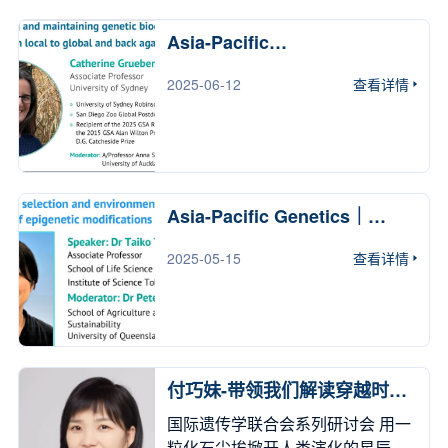
领域深耕多年的优秀学者，为我们
区的800余名专家学者、研究人员
所和高水平医院的多名专家学者，
带来一系列高水平、高原创性的学
与学生参会。大会在延续并深化往
Asia-Pacific
较为全面地覆盖了国内遗传诊断与
术报告；这些报告聚焦遗传调控、
届跨学科、跨地域特色的基础上，
GeneticsSeminar Series
出生缺陷防控研究领域的主要力
发育机制、肿瘤进化、病毒适应、
设置了8个大会特邀报告，并围绕8
2025-06-12
查看详情
量。学术交流环节共设13场主题报
基因编辑、计算生物学与 AI 交叉等
个主题，组织了20场共185个专题
告，卢大儒教授、宋怀东教授、王
关键方向，既是一次思想碰撞的学
报告。与会人员共同分享前沿成
建设教授、郑鸿翔教授、安宇教
术盛宴，也是一次推动学科交叉、
果、展开深度交流。 大会名誉主
授、覃再隆教授、徐晨明教授、高
凝聚合作力量的重要契机。
席、中国科学院院士、发展中国家
媛教授、胡平教授、李明教授、宋
本次交流会由中国遗传学会、上
科学院院士张亚平致辞 开幕式上，
Asia-Pacific Genetics｜
萃教授、李海波教授和沈亦平教授
海市遗传学会主办，复杂性状的遗
大会名誉主席、中国科学院院士、
Seminar Series
分别围绕遗传致病新基因挖掘、单
传调控全国重点实验室、复旦大学
发展中国家科学院院士张亚平致
2025-05-15
查看详情
基因病携带者筛查、无创产前与胚
进化生物学中心、复旦大学生命科
辞。他在致辞中深刻阐述了深化合
胎遗传学检测、长读长测序临床应
学学院、复旦大学基因技术教育部
作、增进包容的科学文化愿景，殷
用、遗传变异智能解读及遗传咨询
工程研究中心、中国遗传学会进化
切期盼与全球同仁一道，共拓亚洲
逻辑等方向，分享了各自团队的最
遗传分会及中国生物工程学会演化
与世界进化生物学的发展新篇。开
新研究成果与临床转化实践经验。
生物工程专业委员会（筹）共同协
幕式由大会执行主席、中国科学院
报告内容涵盖基础研究发现到临床
付巧妹-带领我们解读穿越时空
办。 开幕致辞 下午14时，
昆明动物研究所副所长吴东东主
应用落地多个层面，现场讨论热
的基因密码
会议正式拉开帷幕。上海市遗传学
持。 大会执行主席、中国科学院昆
国际遗传学联合会系列研讨会 ⽤⼀
烈。 会议期间，分会还召开
会理事长、复旦大学特聘教授、复
明动物研究所副所长吴东东主持大
粒化⽯尘埃掀开⼈类演化的星⾠⼤