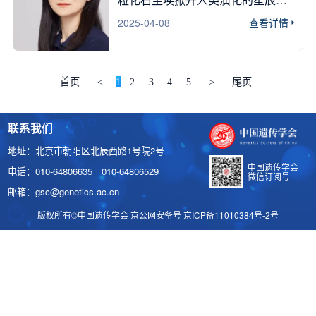
了遗传诊断分会委员讨论会，委员
旦大学进化生物学中心主任徐书华
会 在大会报告环节，多位国际
海 你想知道我们的祖先如何在
们围绕分会学术引领作用提升、遗
2025-04-08
查看详情
致开幕辞。他诚挚欢迎各位专家学
知名学者分享了演化生物学领域的
东亚地区开枝散叶吗？ 你想知
传诊断行业标准建设等议题展开交
者的到来，并简要介绍了本次学术
最新突破：美国国家科学院院士、
道东亚地区古DNA⾥的惊世秘密
流，并明确了下一阶段重点工作方
交流会的背景与意义，随后，他逐
亚利桑那州立大学教授
吗？ 你想知道古东亚⼈经历了
向。 本次会议通过深入的学
一介绍了与会嘉宾。 上海市遗传
Michael Lynch探讨了基因随机变化
怎样的迁徙史诗吗？ 4⽉30⽇，与
首页
<
1
2
3
4
5
>
尾页
术交流与战略研讨，集中呈现了我
学会理事长 徐书华教授 上海市
与突变在生物性状塑造中的作用机
付巧妹教授一起开启⼀场跨越万年
国遗传诊断领域在基础研究向临床
遗传学会秘书长、复旦大学生命科
制；美国国家科学院院士、哈佛大
的科学探索！ 基因组学对古东亚地
转化过程中取得的重要进展，也进
学学院教授倪挺主持学术报告环
联系我们
学教授Scott V. Edwards解析了不同
区人群多样性、 迁徙活动和演化历
一步凝聚了学界与临床一线对精准
节。六位报告人依次登台，分享了
物种独立演化出相似性状的分子遗
程的见解 主讲人：付巧妹 教授
地址：北京市朝阳区北辰西路1号院2号
诊疗和出生缺陷防控未来路径的共
各自团队的最新研究成果，现场学
传规律；中国科学院院士、古脊椎
中国科学院古脊椎动物与古人类
中国遗传学会
电话：010-64806635 010-64806529
识。
术氛围浓厚。 上海市遗传学会秘
微信订阅号
动物与古人类研究所研究员朱敏基
研究所副所长 古DNA研究领域
邮箱：gsc@genetics.ac.cn
书长 倪挺教授 学术报告 & 问答互
于古代鱼类化石，系统揭示了早期
国际领军学者 国际人类演化研
动 1王红艳 教授复旦大学代谢与整
有颌脊椎动物的形态演变历程；西
版权所有©中国遗传学会 京公网安备号 京ICP备11010384号-2号
究奖得主 《Nature》年度十大
合生物学研究院国家杰出青年科学
班牙巴塞罗那庞培法布拉大学教授
科学人物 周三2025年4月30日 新德
基金获得者教育部长江学者
Tomas Marques-Bonet阐述了灵长
里: 9:30-10:30am 曼谷: 11:00-
王红艳教授为我们分享骨发育调
类基因组在生物医学、物种保护以
12:00pm 北京: 12:00-13:00pm 东
控与罕见病治疗的最新进展
及演化研究中的价值；美国国家科
京: 13:00-14:00pm 悉尼: 14:00-
《CCT5单体调控骨发育相关蛋白
学院院士、佛罗里达州自然历史博
15:00pm 奥克兰: 16:00-17:00pm 图
翻译的机制及矮小治疗性短肽的应