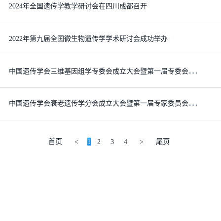
2024年全国遗传学教学研讨会在四川成都召开
2022年第九届全国微生物遗传学学术研讨会成功举办
中
国遗传学会三维基因组学专委会成立大会暨第一届专委会全体会议圆满召开
中
国遗传学会衰老遗传学分会成立大会暨第一届专家委员会全体会议圆满召开
首页
<
1
2
3
4
>
尾页