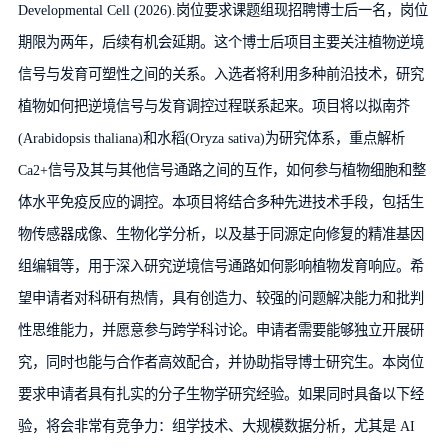
Developmental Cell (2026).岗位要求课题组现招聘博士后一名，岗位
期限为两年，后续有机会延期。这个博士后项目主要关注植物逆境
信号与发育可塑性之间的关系。入选者将利用多种前沿技术，研究
植物如何把逆境信号与发育调控过程联系起来。项目将以拟南芥
(Arabidopsis thaliana)和水稻(Oryza sativa)为研究体系，重点解析
Ca2+信号及其与其他信号通路之间的互作，如何参与植物细胞和整
体水平免疫反应的调控。本项目将结合多种先进技术手段，包括生
物传感器成像、生物化学分析，以及基于同源定向修复的精准基因
组编辑等，用于深入研究逆境信号通路如何影响植物发育响应。希
望申请者对科研有热情，具有创造力、较强的问题解决能力和批判
性思维能力，并愿意参与跨学科讨论。申请者需要能够独立开展研
究，同时也能与合作者高效配合，并协助指导博士研究生。本岗位
要求申请者具有扎实的分子生物学研究经验。如果同时具备以下经
验，将会非常有竞争力：组学技术、大规模数据分析，尤其是 AI